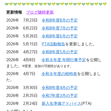
更新情報
ブログ
随時更新
2026年
7
月2
3
日
令和8年度
8
月の予定
2026年
6
月2
2
日
令和8年度7月の予定
2026
年
5
月
26
日
令和
8年度6月の予定
2026年 5月15日
PTA活動報告
を更新しました。
2026年 4月27日
令和8年度5月の予定
2026年
4月
8
日
令和８年度 年間
行事予定
を公開し
ました。
※変更、追加の可能性があります。
2026年 4月7日
令和８年度の校時表
を公開しまし
た。
2026年 3月30日
令和8年度4月の予定
2026年
2
月
25
日
令和7年度
3
月の予定
2026年 2月24日
新入生準備アドバイス
(PTA)