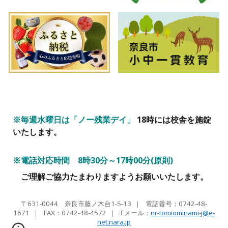
※毎週水曜日は「ノー残業デイ」
18時には校舎を施錠
いたします。
※電話対応時間
8
時
3
0分～
17
時
0
0分(原則)
ご理解ご協力たまわりますようお願いいたします。
〒631-0044 奈良市藤ノ木台1-5-13
｜
電話番号：0742-48-
1671
｜ FAX：
0742-48-4572
｜ Eメール
：
nr-tomiominami-j@e-
net.nara.jp